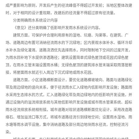
成严重影响为原则，开发后产生的径流峰值不得超过开发前；当地区整体改建
时，对于相同的设计重现期，改建后的径流量不得超过原有径流量。
分类明确雨水系统设计内容
《意见》还分类明确了低影响开发雨水系统设计内容。
建筑方面，可保护并合理利用原有的湿地、坑塘、沟渠等，在建筑、广
场、道路周边布置可消纳径流雨水的下沉绿地；区内景观水体补水、循环冷却
水补水及绿化灌溉、道路浇洒优先选择雨水，同时限制地下空间的过度开发，
为雨水回补地下水提供渗透路径；建筑设置简单式绿色屋顶或花园式绿色屋
顶，在雨水立管末端设置雨水桶；无绿色屋顶的建筑排水管末端采取雨落管断
接，将屋面雨水就近引入周边下沉式绿地或雨水花园。
道路方面，小区道路横断面设计，要优化道路横坡坡向、路面与道路绿化
带及周边绿地的竖向关系，便于径流雨水汇入绿地内低影响开发设施；路面雨
水采用生态排水的方式，汇入道路绿化带及周边绿地内的低影响开发设施，并
通过设施内的溢流排放系统与其他低影响开发设施或城市雨水管渠系统、超标
雨水径流排放系统相衔接。城市道路对现状道路横断面优化设计，采用改造路
缘石、增加溢流口等方式，将城市道路径流引到绿地空间；设置雨水湿地、雨
水塘等雨水调节设施，集中消纳道路及部分周边地块雨水径流，控制径流污
染。