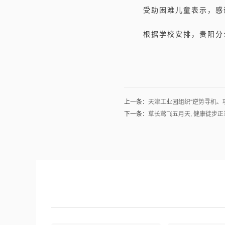
受助困难儿童表示，感
根据学校安排，贵阳分
上一条：
天津工业园组织“逆势寻机、
下一条：
草长莺飞五月天, 健康徒步