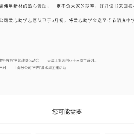
谢伟星新材的热心资助，一定不负大家的期望，好好读书来回报
公司爱心助学志愿队已于5月初，将爱心助学金送至毕节阴底中
文/贵阳分公
攻坚有为”主题趣味运动会 ——天津工业园创业十三周年系列…
正当时——上海分公司“五四”滴水湖团建活动
您可能需要