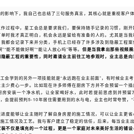
日的影响下，我自己也总结了三句服务真言，其核心就是重视客户
工作过程中，星工会总是要求我们，要保持随手记录的习惯，刚开
订单时我才真正明白，机会永远是留给有准备的人的。尤其是当我
，我都会记录下来并分类，手机上已经存了许多涉及到隐蔽工程案
”“能不能做好啊”“能让人放心吗”等等。
但是当我拿出那些视频展
明隐蔽工程的重要性，同时邀请业主前往工地参观时，业主总是向
工会学到的另外一项技能就是“永远跑在业主前面”，有时候业主
业主少费心一步。比如现在许多师傅在厨房下方并不会预留一个插
厨房安装一个净水机，让全家喝好水，此时若提前思虑到并预留
，会提前预判5-10年居住需要用到的水与电，业主也时常夸赞，“
报进度能够让业主随时了解自身房屋的施工情况，可以让业主更省
施工情况及工艺。我与客户建立了稳定的信任，后来，每当业主出
家装不仅是填充的一个过程，更是一个家庭对未来美好生活的铺设