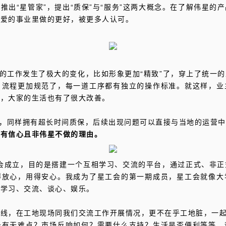
推出“星管家”，提出“质保”与“服务”这两大概念。在了解伟星的
热爱的事业里做的更好，被更多人认可。
我的工作发生了极大的变化，比如形象更加“精致”了，穿上了统一
；流程更加规范了，每一道工序都有独立的操作标准。就这样，业
大，大家的生活也有了很大改善。
主，同样拥有超长时间质保，后续出现问题可以直接与当地的运营
越有信心且非伟星不做的理由。
工会成立，目的是搭建一个互相学习、交流的平台，通过正式、非
得放心，用得安心。我成为了星工会的第一期成员，星工会就像大
起学习、交流、谈心、娱乐。
线，在工地现场同我们交流工作开展情况，更不在乎工地脏，一起
务有无难点？市场反响如何？需要什么支持？生活是否便利等等。