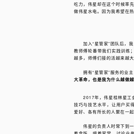
吃力，伟星却在这个时候率先
做伟星水电。因为我希望在
加入“星管家”团队后，
教师傅轮番带我们实践训练
越多，师傅们接的活越来越
拥有“星管家”服务的业
大革命，也是我为什么越做
2017年，伟星桂林星
技巧与技艺水平，让用户买
爱好、各有所长的人聚在一
伟星的负责人时常下到一
着盒饭，唠着家常。讨论业