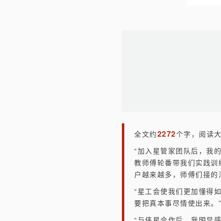
2272
全文约
个
字，阅读
“加入星管家团队后，我
教师傅轮番带我们实践训
户越来越多，师傅们接的
“星工会使我们更加懂得
要把真本事尽情使出来。
“与伟星合作后，我明显