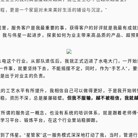
过程，更是一个家庭对未来美好生活的铺设与沉淀。”
间里，服务客户是我最重要的事，获得客户的好评就是我最有成
，我与伟星一起进步，探索如何为业主带来高品质的产品、超预
水电这个行业，从部队退伍后，我就正式迈进了水电大门，一开
一件事，就要坚持下去，不能摇摆不定，同时，作为“手艺人”，
也是出于对业主的负责。
我的工艺水平有所提升，我相信自己可以做得更好，于是我开始转
沉稳，资历不深，总是屡屡碰壁。
但我不服输，越不被相信，我就
有所谓的服务这一概念，也没有系统的培训体系，就是跟着老师傅
的学习平台、锻炼平台，在这个行业里站稳脚跟。
到了伟星。“星管家”这一服务模式深深地打动了我，当时，管道