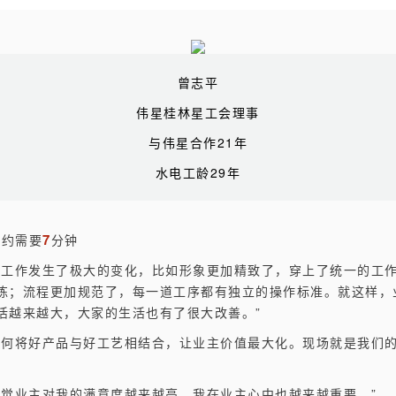
曾志平
伟星桂林星工会理事
与伟星合作21年
水电工龄29年
7
大约需要
分钟
的工作发生了极大的变化，比如形象更加精致了，穿上了统一的工
练；流程更加规范了，每一道工序都有独立的操作标准。就这样，
活越来越大，大家的生活也有了很大改善。”
如何将好产品与好工艺相结合，让业主价值最大化。现场就是我们
”
感觉业主对我的满意度越来越高，我在业主心中也越来越重要。”