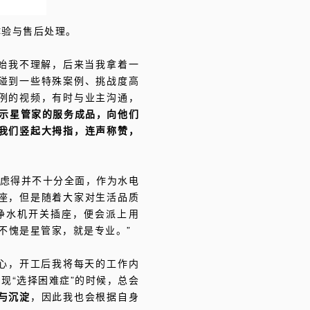
体验与售后处理。
始我不理解，后来当我拿着一
碰到一些特殊案例、挑战度高
例的视频，有时与业主沟通，
示星管家的服务成品，向他们
我们竖起大拇指，连声称赞，
考虑得并不十分全面，作为水电
座，但是随着大家对生活品质
净水机开关插座，便会派上用
不愧是星管家，就是专业。”
心，开工后我将每天的工作内
现“选择困难症”的时候，总会
与沉淀
，因此我也会根据自身