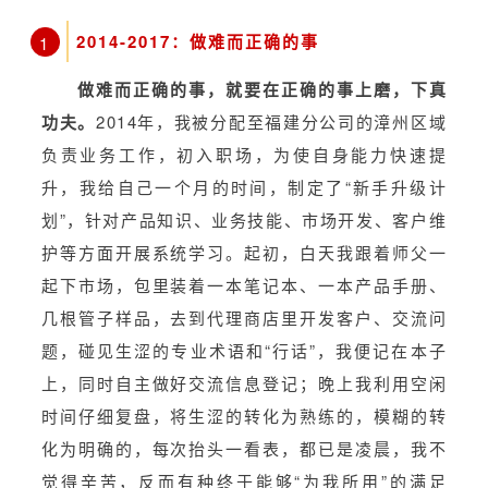
2014-2017：做难而正确的事
1
做难而正确的事，就要在正确的事上磨，下真
功夫。
2014年，我被分配至福建分公司的漳州区域
负责业务工作，初入职场，为使自身能力快速提
升，我给自己一个月的时间，制定了“新手升级计
划”，针对产品知识、业务技能、市场开发、客户维
护等方面开展系统学习。起初，白天我跟着师父一
起下市场，包里装着一本笔记本、一本产品手册、
几根管子样品，去到代理商店里开发客户、交流问
题，碰见生涩的专业术语和“行话”，我便记在本子
上，同时自主做好交流信息登记；晚上我利用空闲
时间仔细复盘，将生涩的转化为熟练的，模糊的转
化为明确的，每次抬头一看表，都已是凌晨，我不
觉得辛苦，反而有种终于能够“为我所用”的满足