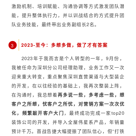
激励机制、培训赋能、沟通协调等方式激发团队潜
能，提升整体执行力，并以训战结合的方式提升团
队业务技能，最终带出业务副组长2名。
2023-至今：多想多做，做了才有答案
3
2023年于我而言是个人转型的一年，9月份，
我被任命为深圳分公司经理助理，业务工作又一次
迎来重大转变，重点聚焦深圳直营渠道与大型装企
的开发，在以往经验的基础上，我再次整装上阵，
在沟通时，我总想着
再多说一些，多考虑一些，想
客户之所想，忧客户之所忧
，
对营销方案一次次优
化，频繁敲开客户大门
，最终成功完成一家top20
装饰公司的开发，并导入全屋伟星系产品，年销量
预计千万。首战告捷大幅提振了团队信心，但“打铁