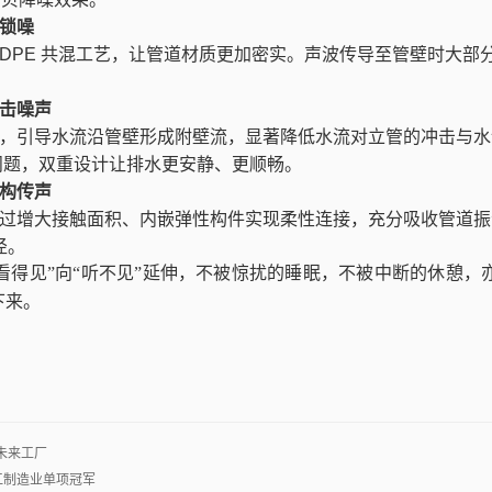
头锁噪
DPE
共混工艺，让管道材质更加密实。声波传导至管壁时大部
。
冲击噪声
，引导水流沿管壁形成附壁流，显著降低水流对立管的冲击与水
问题，双重设计让排水更安静、更顺畅。
结构传声
过增大接触面积、内嵌弹性构件实现柔性连接，充分吸收管道振
径。
得见”向“听不见”延伸，不被惊扰的睡眠，不被中断的休憩，
下来。
未来工厂
江制造业单项冠军