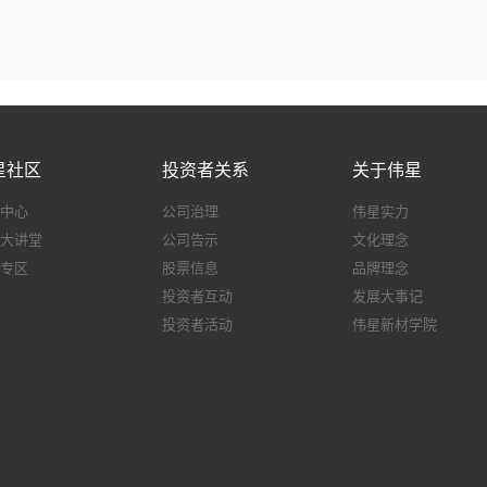
星社区
投资者关系
关于伟星
中心
公司治理
伟星实力
大讲堂
公司告示
文化理念
专区
股票信息
品牌理念
投资者互动
发展大事记
投资者活动
伟星新材学院