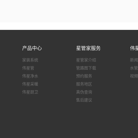
产品中心
星管家服务
伟
家装系统
星管家介绍
新闻
伟星管
管路图下载
水管
伟星净水
预约服务
视频
伟星采暖
服务地区
伟星厨卫
真伪查询
售后建议