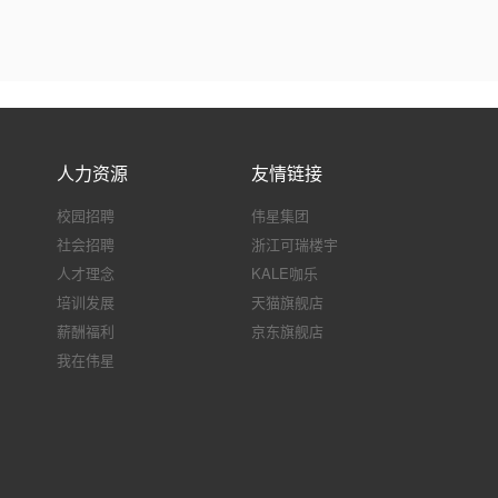
人力资源
友情链接
校园招聘
伟星集团
社会招聘
浙江可瑞楼宇
人才理念
KALE咖乐
培训发展
天猫旗舰店
薪酬福利
京东旗舰店
我在伟星