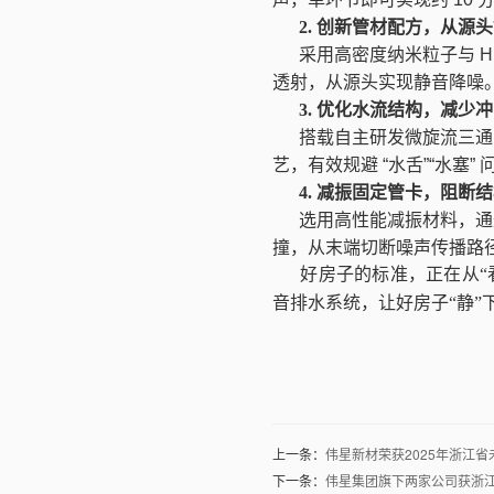
2. 创新管材配方，从源
采用高密度纳米粒子与
H
透射，从源头实现静音降噪
3. 优化水流结构，减少
搭载自主研发微旋流三通
艺，有效规避
“
水舌
”“
水塞
”
4. 减振固定管卡，阻断
选用高性能减振材料，通
撞，从末端切断噪声传播路
好房子的标准，正在从“看
音排水系统，让好房子“静”
上一条：
伟星新材荣获2025年浙江省
下一条：
伟星集团旗下两家公司获浙