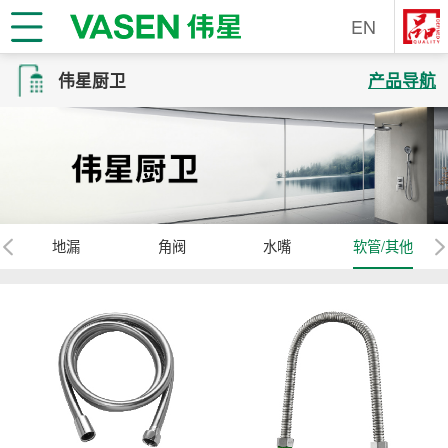
EN
伟星厨卫
产品导航
嘴
地漏
角阀
水嘴
软管/其他