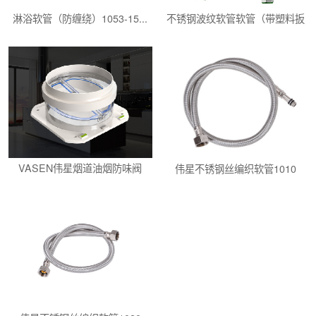
淋浴软管（防缠绕）1053-15...
不锈钢波纹软管软管（带塑料扳
手）...
VASEN伟星烟道油烟防味阀
伟星不锈钢丝编织软管1010