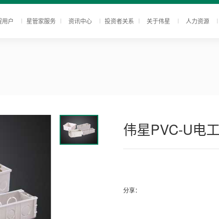
程用户
星管家服务
资讯中心
投资者关系
关于伟星
人力资源
伟星PVC-U电
分享：