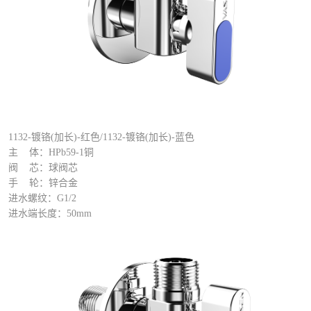
1132-镀铬
(
加长
)
-红色
/
1132-镀铬
(
加长
)
-蓝色
主 体：HPb59-1铜
阀 芯：球阀芯
手 轮：锌合金
进水螺纹：G1/2
进水端长度：50mm