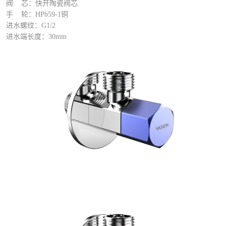
阀
芯：快开陶瓷阀芯
手
轮：HPb59-1铜
进水螺纹：G1/2
进水端长度：30mm