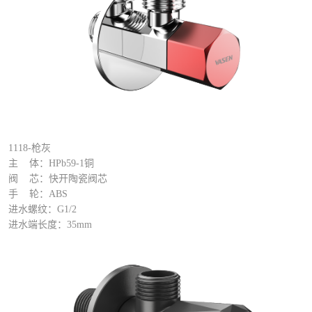
1118-枪灰
主 体：HPb59-1铜
阀 芯：快开陶瓷阀芯
手 轮：ABS
进水螺纹：G1/2
进水端长度：35mm