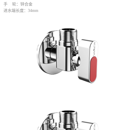
手 轮：锌合金
进水端长度：34mm