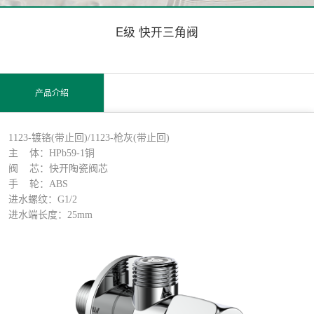
E级 快开三角阀
产品介绍
1123-镀铬(带止回)/1123-枪灰(带止回)
主 体：HPb59-1铜
阀 芯：快开陶
瓷阀芯
手
轮：ABS
进水螺纹：G1/2
进水端长度：25mm