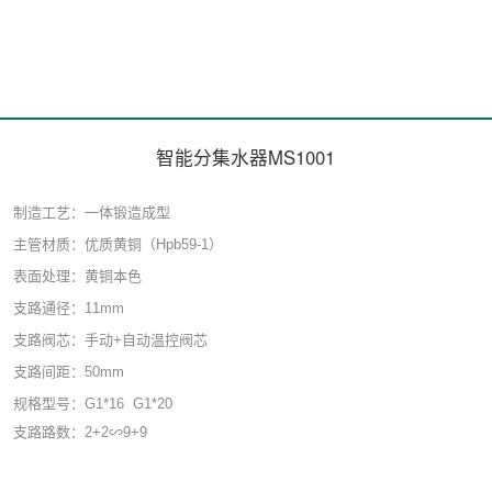
智能分集水器MS1001
制造工艺：一体锻造成型
主管材质：优质黄铜（Hpb59-1）
表面处理：黄铜本色
支路通径：11mm
支路阀芯：手动+自动温控阀芯
支路间距：50mm
规格型号：G1*16 G1*20
支路路数：2+2∽9+9