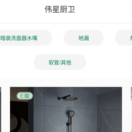
伟星厨卫
暗装洗面器水嘴
地漏
软管/其他