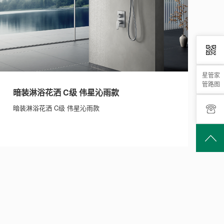
星管家
管路图
暗装淋浴花洒 C级 伟星沁雨款
暗装淋浴花洒 C级 伟星沁雨款