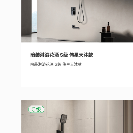
暗装淋浴花洒 S级 伟星天沐款
暗装淋浴花洒 S级 伟星天沐款