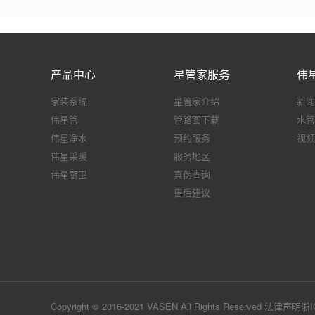
产品中心
星管家服务
伟
家装系统
星管家介绍
新闻
伟星管
管路图下载
水管
伟星净水
预约服务
视频
伟星采暖
服务地区
伟星厨卫
真伪查询
售后建议
Copyright © 2016-2021 VASEN All Rights Reserved
法律声明
浙I