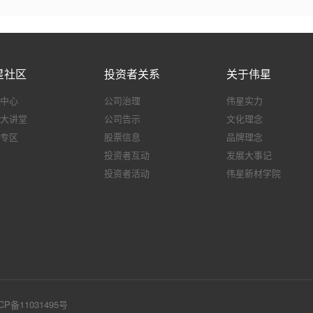
星社区
投资者关系
关于伟星
中心
公司治理
伟星实力
大讲堂
公司告示
文化理念
专区
股票信息
品牌理念
投资者互动
发展大事记
投资者活动
伟星新材学院
CP备11031495号