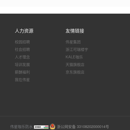
人力资源
友情链接
校园招聘
伟星集团
社会招聘
浙江可瑞楼宇
人才理念
KALE咖乐
培训发展
天猫旗舰店
薪酬福利
京东旗舰店
我在伟星
伟星咖乐防水
浙公网安备 33108202000014号