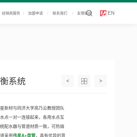
经销商服务
加盟申请
联系我们
友情链接
EN
衡系统
<
>
星新材与同济大学高乃云教授团队
水点一对一连接起来，各用水点互
统配水器与管道材质一致，可热熔
道采用
伟星A+盘管
，具有优异的弯