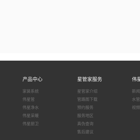
产品中心
星管家服务
伟
家装系统
星管家介绍
新闻
伟星管
管路图下载
水管
伟星净水
预约服务
视频
伟星采暖
服务地区
伟星厨卫
真伪查询
售后建议