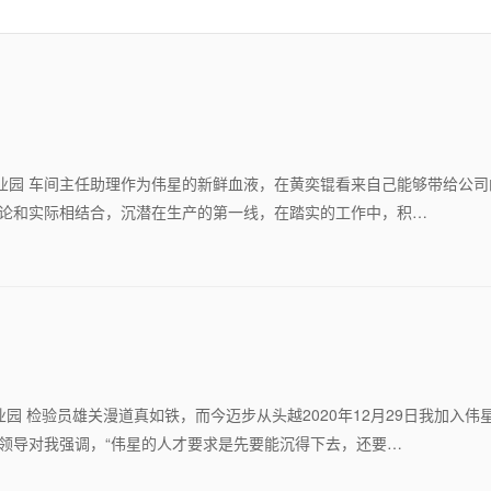
海工业园 车间主任助理作为伟星的新鲜血液，在黄奕锟看来自己能够带给公
理论和实际相结合，沉潜在生产的第一线，在踏实的工作中，积…
工业园 检验员雄关漫道真如铁，而今迈步从头越2020年12月29日我加入
时领导对我强调，“伟星的人才要求是先要能沉得下去，还要…