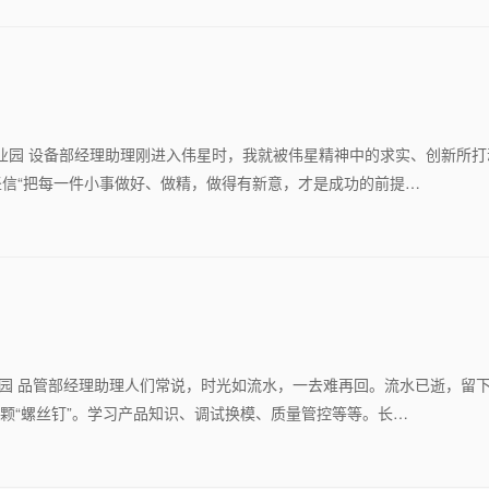
安工业园 设备部经理助理刚进入伟星时，我就被伟星精神中的求实、创新所
信“把每一件小事做好、做精，做得有新意，才是成功的前提…
国工业园 品管部经理助理人们常说，时光如流水，一去难再回。流水已逝，留
一颗“螺丝钉”。学习产品知识、调试换模、质量管控等等。长…