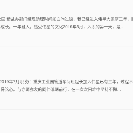
工业园 精益办部门经理助理时间如白驹过隙，我已经进入伟星大家庭三年，
成长。一年融入，感受伟星的文化2019年5月，入职的第一天，是…
：2019年7月职 务：重庆工业园管道车间班组长加入伟星已有三年，过程
刻骨铭心。与亦师亦友的同仁砥砺前行，在一次次困难中坚持不懈…