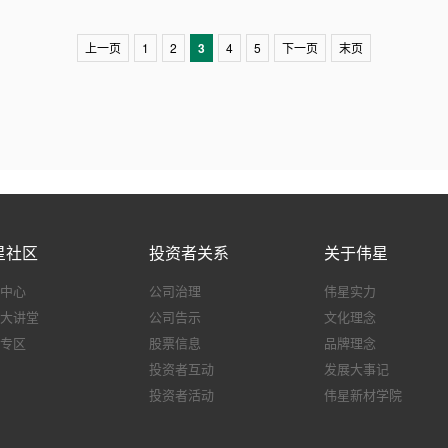
上一页
1
2
3
4
5
下一页
末页
星社区
投资者关系
关于伟星
中心
公司治理
伟星实力
大讲堂
公司告示
文化理念
专区
股票信息
品牌理念
投资者互动
发展大事记
投资者活动
伟星新材学院