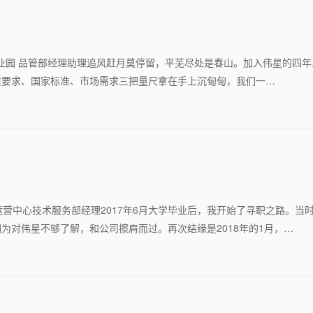
庆工业园 品管部经理助理追风赶月莫停留，平芜尽处是春山。加入伟星的四
质要求、国家标准、市场需求三把量尺拿在手上沉甸甸，我们一…
特运营中心技术服务部经理2017年6月大学毕业后，我开始了寻职之路。当
为对伟星不够了解，和公司擦肩而过。再次结缘是2018年的1月，…