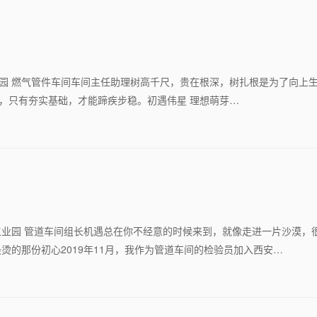
海工业园 燃气管件车间车间主任助理树高千尺，贵在根深，树扎根是为了向上
”，只有夯实基础，才能蹄疾步稳。初遇伟星 理想萌芽…
西安工业园 管道车间组长机遇总在你不经意的时候来到，就像走进一片沙漠，
的那份初心2019年11月，我作为管道车间的检验员加入西安…