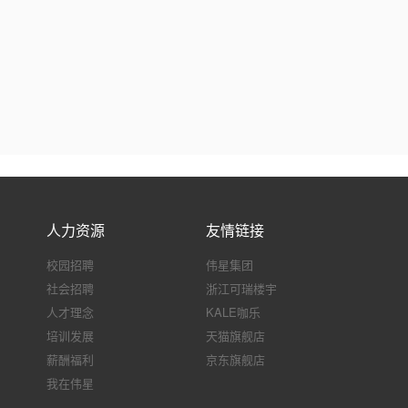
人力资源
友情链接
校园招聘
伟星集团
社会招聘
浙江可瑞楼宇
人才理念
KALE咖乐
培训发展
天猫旗舰店
薪酬福利
京东旗舰店
我在伟星