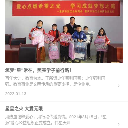
筑梦“星”常在，照亮学子前行路！
百年大计，教育为本。正所谓少年智则国智；少年强则国
强。教育事业是文明传承的重要途径，是企业良...
2022-01-13
星星之火 大爱无限
用热血诠释爱心，用行动传递真情。2021年3月15日，“星
源”爱心公益组织正式成立，伟星天津...